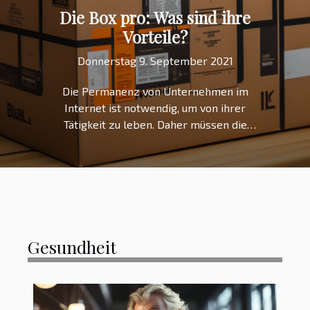
Die Box pro: Was sind ihre
Vorteile?
Donnerstag 9. September 2021
Die Permanenz von Unternehmen im
Internet ist notwendig, um von ihrer
Tätigkeit zu leben. Daher müssen die
Computerwerkzeuge dieser
Unternehmen angeschlossen werden,
damit die Dienste weiterhin
funktionieren. Aus diesem Grund ist die
Box Pro, ein unentbehrliches
Computerwerkzeug, um von einer
unterbrechungsfreien Verbindung zu
Gesundheit
profitieren, notwendig. Was ist der
Vorteil der Box Pro für KMUs und SMIs?
Entdecken Sie die Details in diesem
Artikel. Die Box Pro ist leistungsstark Die