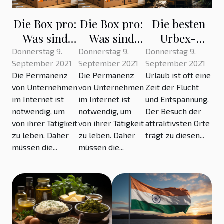
Die Box pro:
Die Box pro:
Die besten
Was sind
Was sind
Urbex-
ihre
ihre
Stätten der
Donnerstag 9.
Donnerstag 9.
Donnerstag 9.
September 2021
September 2021
September 2021
Vorteile?
Vorteile?
Welt, die Sie
Die Permanenz
Die Permanenz
Urlaub ist oft eine
besuchen
von Unternehmen
von Unternehmen
Zeit der Flucht
sollten
im Internet ist
im Internet ist
und Entspannung.
notwendig, um
notwendig, um
Der Besuch der
von ihrer Tätigkeit
von ihrer Tätigkeit
attraktivsten Orte
zu leben. Daher
zu leben. Daher
trägt zu diesen...
müssen die...
müssen die...