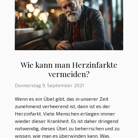
Box Pro ist sehr leistungsfähig und gibt
Unternehmen eine unumgehbare Macht.
Sie bietet bis zu 7 Gbit/s im Empfang für
diese wirtschaftlichen Strukturen. Die zur
Verfügung gestellte Leistung ist für
Unternehmen günstig, um ohne
Unterbrechung im Internet arbeiten zu
können. Die Box pro erleichtert die
Wie kann man Herzinfarkte
Flüssigkeit...
vermeiden?
Donnerstag 9. September 2021
Wenn es ein Übel gibt, das in unserer Zeit
zunehmend verheerend ist, dann ist es der
Herzinfarkt. Viele Menschen erliegen immer
wieder dieser Krankheit. Es ist daher dringend
notwendig, dieses Übel zu beherrschen und zu
wissen, wie man es überwinden kann. Was