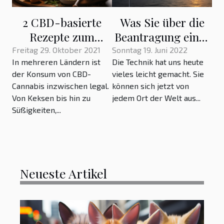
2 CBD-basierte
Was Sie über die
Rezepte zum
Beantragung eines
Nachmachen für zu
E-Visums für
Freitag 29. Oktober 2021
Sonntag 19. Juni 2022
In mehreren Ländern ist
Die Technik hat uns heute
Hause
Indien wissen
der Konsum von CBD-
vieles leicht gemacht. Sie
sollten
Cannabis inzwischen legal.
können sich jetzt von
Von Keksen bis hin zu
jedem Ort der Welt aus...
Süßigkeiten,...
Neueste Artikel